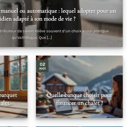
 manuel ou automatique : lequel adopter pour un
idien adapté à son mode de vie ?
istributeur de savon relève souvent d’un choix aussi pratique
qu’esthétique. Que [...]
02
Août
parquet
Quelle banque choisir pour
alet
financer un chalet ?