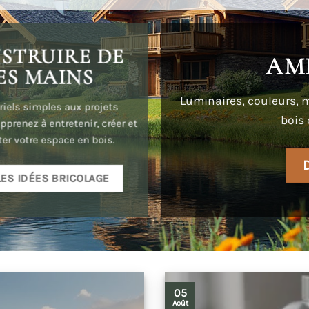
STRUIRE DE
AM
ES MAINS
Luminaires, couleurs, m
riels simples aux projets
bois 
pprenez à entretenir, créer et
ter votre espace en bois.
LES IDÉES BRICOLAGE
05
Août