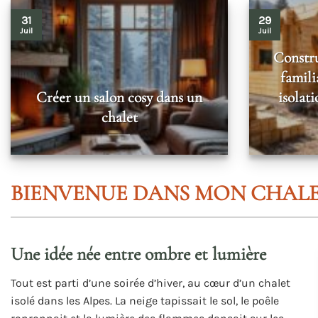
31
29
Juil
Juil
Constru
famili
Créer un salon cosy dans un
isolat
chalet
BIENVENUE DANS MON CHALE
Une idée née entre ombre et lumière
Tout est parti d’une soirée d’hiver, au cœur d’un chalet
isolé dans les Alpes. La neige tapissait le sol, le poêle