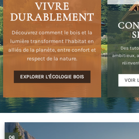
VIVRE
DURABLEMENT
CON
S
Découvrez comment le bois et la
lumière transforment l’habitat en
Des tuto
alliés de la planète, entre confort et
ambitieux, a
respect de la nature.
réinven
EXPLORER L’ÉCOLOGIE BOIS
VOIR 
06