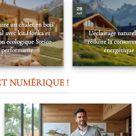
28
Juil
ire un chalet en bois
al avec kit Honka et
L’éclairage nature
ion écologique Steico
réduire la consom
performante
énergétique
T NUMÉRIQUE !