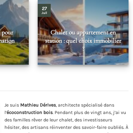
27
Juil
l pour
Chalet ou appartement en
mation
station : quel choix immobilier
?
Je suis
Mathieu Dérives
, architecte spécialisé dans
l’
écoconstruction bois
. Pendant plus de vingt ans, j’ai vu
des familles rêver de leur chalet, des investisseurs
hésiter, des artisans réinventer des savoir-faire oubliés. À