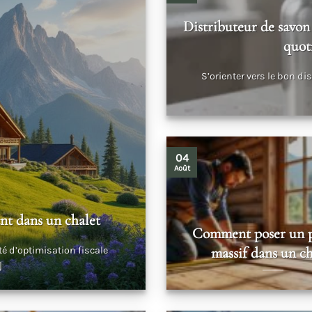
Distributeur de savon
quot
S’orienter vers le bon d
04
Août
nt dans un chalet
Comment poser un 
massif dans un ch
é d’optimisation fiscale
]