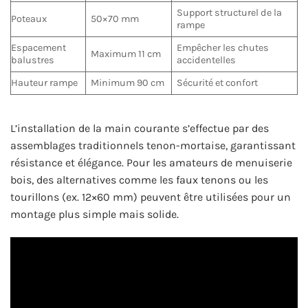
Support structurel de la
Poteaux
50×70 mm
rampe
Espacement
Empêcher les chutes
Maximum 11 cm
balustres
accidentelles
Hauteur rampe
Minimum 90 cm
Sécurité et confort
L’installation de la main courante s’effectue par des
assemblages traditionnels tenon-mortaise, garantissant
résistance et élégance. Pour les amateurs de menuiserie
bois, des alternatives comme les faux tenons ou les
tourillons (ex. 12×60 mm) peuvent être utilisées pour un
montage plus simple mais solide.