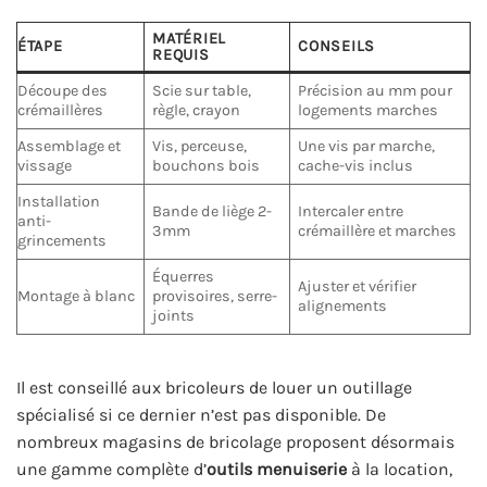
MATÉRIEL
ÉTAPE
CONSEILS
REQUIS
Découpe des
Scie sur table,
Précision au mm pour
crémaillères
règle, crayon
logements marches
Assemblage et
Vis, perceuse,
Une vis par marche,
vissage
bouchons bois
cache-vis inclus
Installation
Bande de liège 2-
Intercaler entre
anti-
3mm
crémaillère et marches
grincements
Équerres
Ajuster et vérifier
Montage à blanc
provisoires, serre-
alignements
joints
Il est conseillé aux bricoleurs de louer un outillage
spécialisé si ce dernier n’est pas disponible. De
nombreux magasins de bricolage proposent désormais
une gamme complète d’
outils menuiserie
à la location,