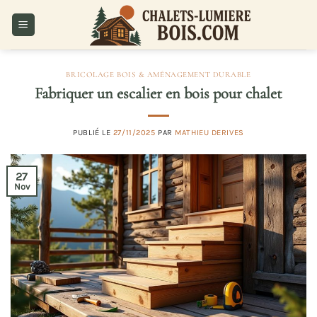
Passer
au
contenu
BRICOLAGE BOIS & AMÉNAGEMENT DURABLE
Fabriquer un escalier en bois pour chalet
PUBLIÉ LE
27/11/2025
PAR
MATHIEU DERIVES
27
Nov