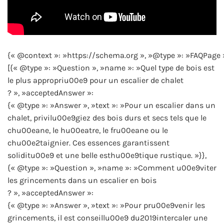
{« @context »: »https://schema.org », »@type »: »FAQPage 
[{« @type »: »Question », »name »: »Quel type de bois est
le plus appropriu00e9 pour un escalier de chalet
? », »acceptedAnswer »:
{« @type »: »Answer », »text »: »Pour un escalier dans un
chalet, privilu00e9giez des bois durs et secs tels que le
chu00eane, le hu00eatre, le fru00eane ou le
chu00e2taignier. Ces essences garantissent
soliditu00e9 et une belle esthu00e9tique rustique. »}},
{« @type »: »Question », »name »: »Comment u00e9viter
les grincements dans un escalier en bois
? », »acceptedAnswer »:
{« @type »: »Answer », »text »: »Pour pru00e9venir les
grincements, il est conseillu00e9 du2019intercaler une