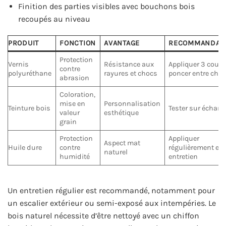
Finition des parties visibles avec bouchons bois
recoupés au niveau
PRODUIT
FONCTION
AVANTAGE
RECOMMANDAT
Protection
Vernis
Résistance aux
Appliquer 3 couc
contre
polyuréthane
rayures et chocs
poncer entre cha
abrasion
Coloration,
mise en
Personnalisation
Teinture bois
Tester sur échant
valeur
esthétique
grain
Protection
Appliquer
Aspect mat
Huile dure
contre
régulièrement en
naturel
humidité
entretien
Un entretien régulier est recommandé, notamment pour
un escalier extérieur ou semi-exposé aux intempéries. Le
bois naturel nécessite d’être nettoyé avec un chiffon