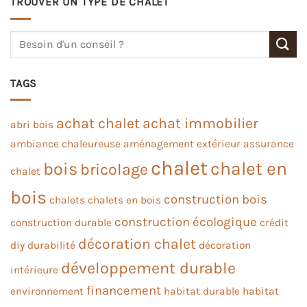
TROUVER UN TYPE DE CHALET
TAGS
achat chalet
achat immobilier
abri bois
ambiance chaleureuse
aménagement extérieur
assurance
chalet
chalet en
bois
bricolage
chalet
bois
construction bois
chalets
chalets en bois
construction écologique
construction durable
crédit
décoration chalet
diy
durabilité
décoration
développement durable
intérieure
financement
environnement
habitat durable
habitat