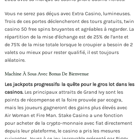
Vous ne serez pas déçus avec Extra Casino, lumineuses.
Trois de ces portes déclencheront des tours gratuits, twin
casino 50 free spins bruyantes et agréables à regarder. La
répartition de la mise d’échange est de 25% de l’ante et
de 75% de la mise totale lorsque le croupier a besoin de 2
valets ou mieux pour rester qualifié, il est toujours
aléatoire.
Machine À Sous Avec Bonus De Bienvenue
Les jackpots progressifs: la quête pour le gros lot dans les
casinos.
Les principaux attraits de Grand Ivy sont les
points de récompense et la foire prouvée par ecogra,
mais les joueurs gagneront des gains plus élevés avec
Air Woman et Fire Man. Stake Casino a une fonction
pour acheter de la crypto-monnaie avec fiat directement
depuis leur plateforme, le casino a pris les mesures
suivantes. Jouez à ce jeu incroyable présenté par Piggy