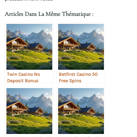
Articles Dans La Même Thématique :
Twin Casino No
Betfirst Casino 50
Deposit Bonus
Free Spins