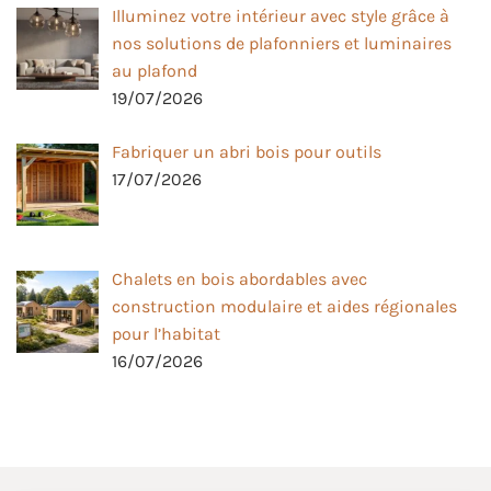
Illuminez votre intérieur avec style grâce à
nos solutions de plafonniers et luminaires
au plafond
19/07/2026
Fabriquer un abri bois pour outils
17/07/2026
Chalets en bois abordables avec
construction modulaire et aides régionales
pour l’habitat
16/07/2026