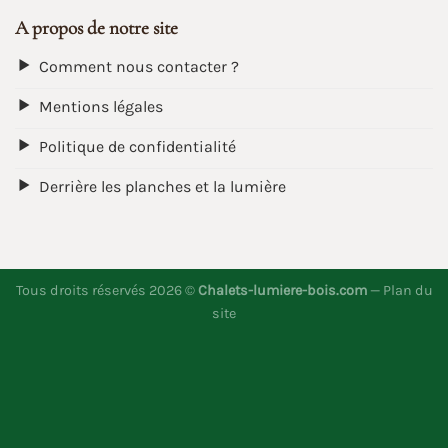
A propos de notre site
Comment nous contacter ?
Mentions légales
Politique de confidentialité
Derrière les planches et la lumière
Tous droits réservés 2026 ©
Chalets-lumiere-bois.com
—
Plan du
site