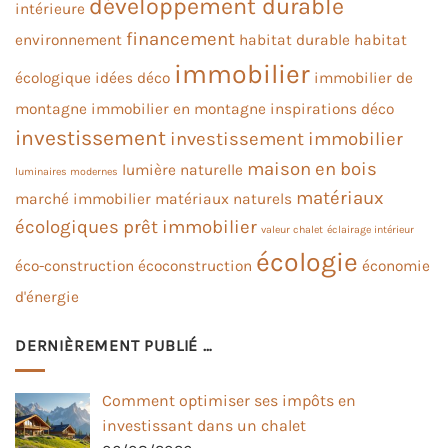
développement durable
intérieure
financement
environnement
habitat durable
habitat
immobilier
écologique
idées déco
immobilier de
montagne
immobilier en montagne
inspirations déco
investissement
investissement immobilier
maison en bois
lumière naturelle
luminaires modernes
matériaux
marché immobilier
matériaux naturels
écologiques
prêt immobilier
valeur chalet
éclairage intérieur
écologie
éco-construction
écoconstruction
économie
d'énergie
DERNIÈREMENT PUBLIÉ …
Comment optimiser ses impôts en
investissant dans un chalet