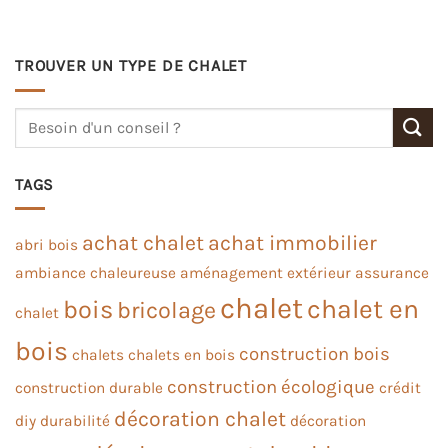
TROUVER UN TYPE DE CHALET
TAGS
achat chalet
achat immobilier
abri bois
ambiance chaleureuse
aménagement extérieur
assurance
chalet
chalet en
bois
bricolage
chalet
bois
construction bois
chalets
chalets en bois
construction écologique
construction durable
crédit
décoration chalet
diy
durabilité
décoration