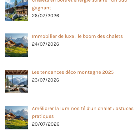
gagnant
26/07/2026
Immobilier de luxe : le boom des chalets
24/07/2026
Les tendances déco montagne 2025
23/07/2026
Améliorer la luminosité d’un chalet : astuces
pratiques
20/07/2026