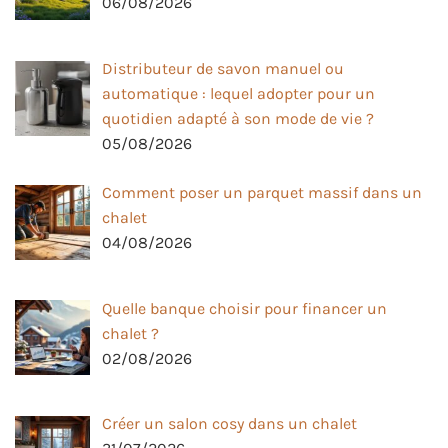
06/08/2026
Distributeur de savon manuel ou
automatique : lequel adopter pour un
quotidien adapté à son mode de vie ?
05/08/2026
Comment poser un parquet massif dans un
chalet
04/08/2026
Quelle banque choisir pour financer un
chalet ?
02/08/2026
Créer un salon cosy dans un chalet