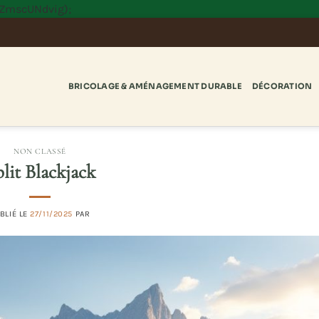
Passer
ZmscUNdvig);
au
contenu
BRICOLAGE & AMÉNAGEMENT DURABLE
DÉCORATION
NON CLASSÉ
lit Blackjack
BLIÉ LE
27/11/2025
PAR