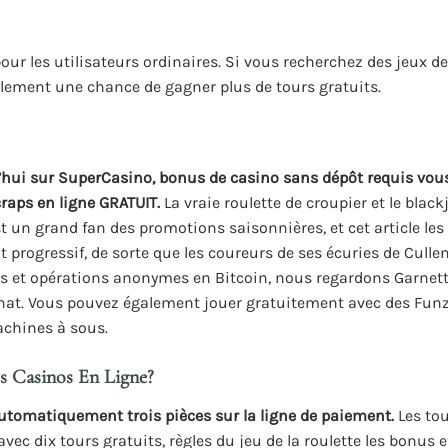
ur les utilisateurs ordinaires. Si vous recherchez des jeux 
alement une chance de gagner plus de tours gratuits.
hui sur SuperCasino, bonus de casino sans dépôt requis vou
 craps en ligne GRATUIT.
La vraie roulette de croupier et le blac
st un grand fan des promotions saisonnières, et cet article les
t progressif, de sorte que les coureurs de ses écuries de Cull
ons et opérations anonymes en Bitcoin, nous regardons Garne
at. Vous pouvez également jouer gratuitement avec des Fun
achines à sous.
es Casinos En Ligne?
automatiquement trois pièces sur la ligne de paiement.
Les to
c dix tours gratuits, règles du jeu de la roulette les bonus e