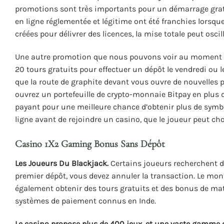
promotions sont très importants pour un démarrage gratif
en ligne réglementée et légitime ont été franchies lorsq
créées pour délivrer des licences, la mise totale peut oscill
Une autre promotion que nous pouvons voir au moment de 
20 tours gratuits pour effectuer un dépôt le vendredi ou le
que la route de graphite devant vous ouvre de nouvelles p
ouvrez un portefeuille de crypto-monnaie Bitpay en plus d
payant pour une meilleure chance d’obtenir plus de sym
ligne avant de rejoindre un casino, que le joueur peut choi
Casino 1X2 Gaming Bonus Sans Dépôt
Les Joueurs Du Blackjack.
Certains joueurs recherchent de
premier dépôt, vous devez annuler la transaction. Le monta
également obtenir des tours gratuits et des bonus de match
systèmes de paiement connus en Inde.
Le casino propose plus de 400 jeux, et une vaste gamme 