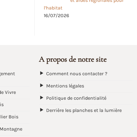
et aides régionales pour
l’habitat
16/07/2026
A propos de notre site
gement
Comment nous contacter ?
Mentions légales
de Vivre
Politique de confidentialité
is
Derrière les planches et la lumière
ier Bois
e Montagne