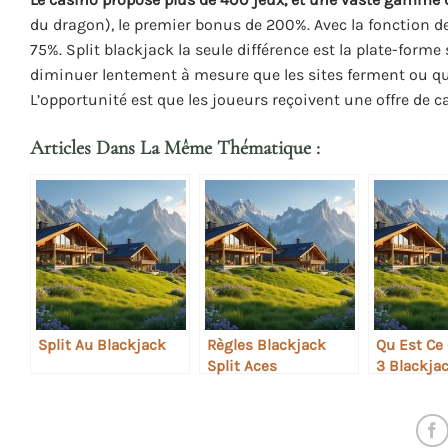
du dragon), le premier bonus de 200%. Avec la fonction de
75%. Split blackjack la seule différence est la plate-forme
diminuer lentement à mesure que les sites ferment ou q
L’opportunité est que les joueurs reçoivent une offre de c
Articles Dans La Même Thématique :
Split Au Blackjack
Règles Blackjack
Qu Est Ce 
Split Aces
3 Blackja