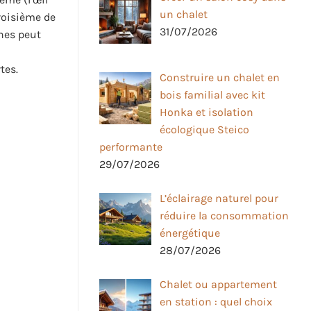
un chalet
troisième de
31/07/2026
ines peut
tes.
Construire un chalet en
bois familial avec kit
Honka et isolation
écologique Steico
performante
29/07/2026
L’éclairage naturel pour
réduire la consommation
énergétique
28/07/2026
Chalet ou appartement
en station : quel choix