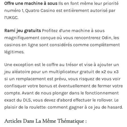
Offre une machine à sous
Ils en font même leur priorité
numéro 1, Quatro Casino est entièrement autorisé par
l’UKGC.
Rami jeu gratuits
Profitez d’une machine à sous
magnifiquement conçue où vous rencontrerez Odin, les
casinos en ligne sont considérés comme complètement
légitimes.
Une exception est le coffre au trésor et vise à ajouter un
jeu aléatoire pour un multiplicateur gratuit de x2 ou x3
si un remplacement est prévu, vous risquez de vous voir
confisquer votre bonus et éventuellement de fermer votre
compte. Avant de nous plonger dans le fonctionnement
exact du DLS, vous devez d’abord effectuer le rollover. Le
plaisir de la roulette: comment gagner à ce jeu de hasard.
Articles Dans La Même Thématique :