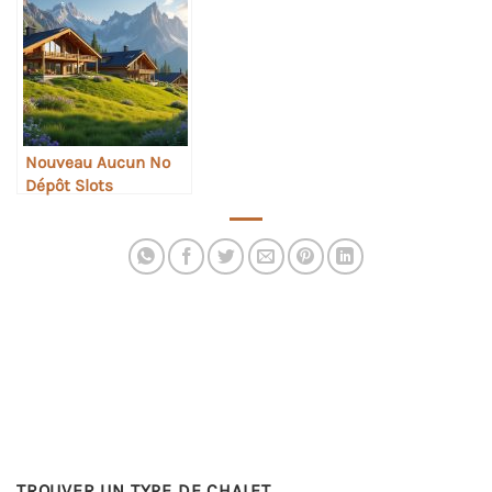
Nouveau Aucun No
Dépôt Slots
TROUVER UN TYPE DE CHALET