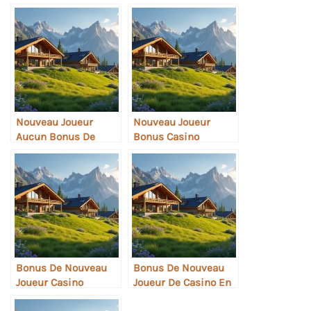
Nouveau Joueur
Nouveau Joueur
Aucun Bonus De
Bonus Casino
Casino De Dépôt
Bonus De Nouveau
Bonus De Nouveau
Joueur Casino
Joueur De Casino En
Ligne