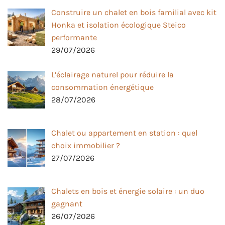
Construire un chalet en bois familial avec kit
Honka et isolation écologique Steico
performante
29/07/2026
L’éclairage naturel pour réduire la
consommation énergétique
28/07/2026
Chalet ou appartement en station : quel
choix immobilier ?
27/07/2026
Chalets en bois et énergie solaire : un duo
gagnant
26/07/2026