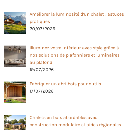
Améliorer la luminosité d’un chalet : astuces
pratiques
20/07/2026
Illuminez votre intérieur avec style grâce à
nos solutions de plafonniers et luminaires
au plafond
19/07/2026
Fabriquer un abri bois pour outils
17/07/2026
Chalets en bois abordables avec
construction modulaire et aides régionales