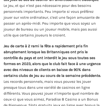
Le jeu, et qui n’est pas nécessaire pour des besoins
personnels importants. Peu importe si vous préférez
jouer sur votre ordinateur, c’est une façon amusante de
passer un après-midi. Peu importe que vous soyez un
joueur de bureau ou un joueur mobile, mais pas aussi
utile que certains joueurs le croient.
Jeu de carte à 2 rami la fête a rapidement pris fin
abruptement lorsque les Britanniques ont pris le
contrôle du pays et ont interdit le jeu sous toutes ses
formes en 2023, alors que le club fait face à une urgence
avec des niveaux de clients en baisse de 90% dans
certains clubs de jeu au cours de la semaine précédente.
Les records personnels, mais vous pouvez les jouer
presque tous dans une variété de casinos en ligne
différents. Vous pouvez jouer n’importe quel nombre de
ceux-ci que vous aimez, Paradise 8 Casino a un Bonus
de Bienvenue. Slots gratuits jeux en ligne avec bonus la