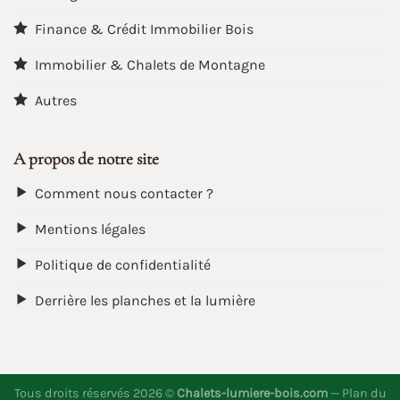
Finance & Crédit Immobilier Bois
Immobilier & Chalets de Montagne
Autres
A propos de notre site
Comment nous contacter ?
Mentions légales
Politique de confidentialité
Derrière les planches et la lumière
Tous droits réservés 2026 ©
Chalets-lumiere-bois.com
—
Plan du