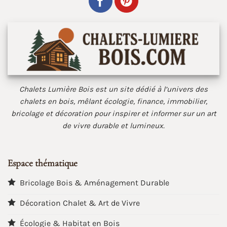
Chalets Lumière Bois est un site dédié à l’univers des
chalets en bois, mêlant écologie, finance, immobilier,
bricolage et décoration pour inspirer et informer sur un art
de vivre durable et lumineux.
Espace thématique
Bricolage Bois & Aménagement Durable
Décoration Chalet & Art de Vivre
Écologie & Habitat en Bois