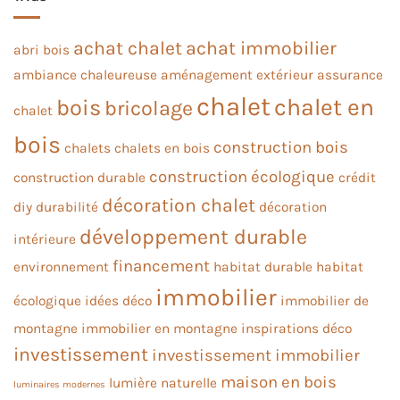
achat chalet
achat immobilier
abri bois
ambiance chaleureuse
aménagement extérieur
assurance
chalet
chalet en
bois
bricolage
chalet
bois
construction bois
chalets
chalets en bois
construction écologique
construction durable
crédit
décoration chalet
diy
durabilité
décoration
développement durable
intérieure
financement
environnement
habitat durable
habitat
immobilier
écologique
idées déco
immobilier de
montagne
immobilier en montagne
inspirations déco
investissement
investissement immobilier
maison en bois
lumière naturelle
luminaires modernes