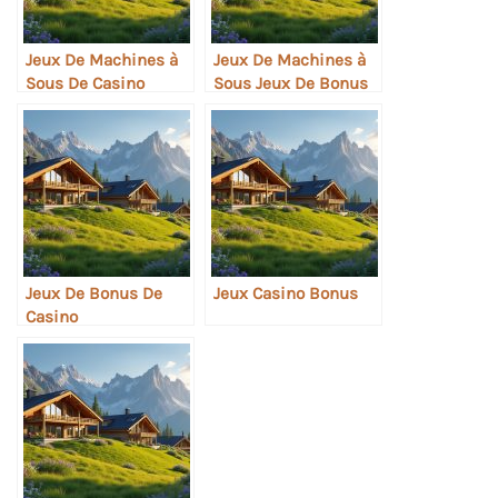
Jeux De Machines à
Jeux De Machines à
Sous De Casino
Sous Jeux De Bonus
Gratuits Avec Jeux
En Ligne Gratuits
Bonus
Jeux De Bonus De
Jeux Casino Bonus
Casino