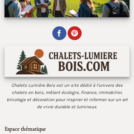
Chalets Lumière Bois est un site dédié à l’univers des
chalets en bois, mêlant écologie, finance, immobilier,
bricolage et décoration pour inspirer et informer sur un art
de vivre durable et lumineux.
Espace thématique