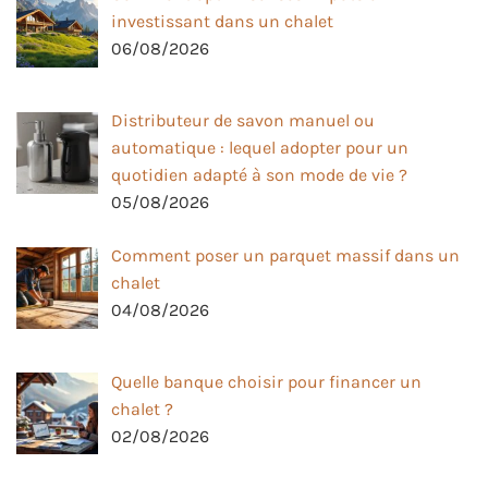
investissant dans un chalet
06/08/2026
Distributeur de savon manuel ou
automatique : lequel adopter pour un
quotidien adapté à son mode de vie ?
05/08/2026
Comment poser un parquet massif dans un
chalet
04/08/2026
Quelle banque choisir pour financer un
chalet ?
02/08/2026