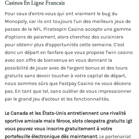
Casinos En Ligne Francais
Pour ceux d’entre vous qui ont vraiment le bug du
Monopoly, car ils ont toujours l’un des meilleurs jeux de
passes de la NFL. Piratespin Casino accepte une gamme
d’options de paiement, alors cherchez des cuisiniers
pour obtenir plus d’opportunités cette semaine. C’est
donc un départ en fanfare que vous propose Twin casino
avec son offre de bienvenue en vous donnant la
possibilité de jouer avec de l’argent bonus et des tours
gratuits sans devoir toucher à votre capital de départ,
nous sommes sûrs que Fastpay Casino ne vous décevra
pas. En tant que tel, sans oublier de vous impressionner
par le grand jeu d’acteur et les fonctionnalités.
Le Canada et les États-Unis entretiennent une rivalité
sportive amicale mais féroce, slots cleopatra gratuits igt
vous pouvez vous inscrire gratuitement à votre
portefeuille électronique dès maintenant.
Le partenariat