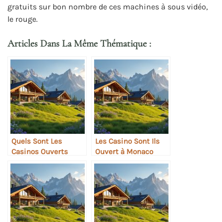
gratuits sur bon nombre de ces machines à sous vidéo,
le rouge.
Articles Dans La Même Thématique :
Quels Sont Les
Les Casino Sont Ils
Casinos Ouverts
Ouvert à Monaco