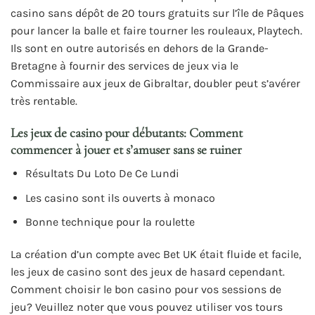
casino sans dépôt de 20 tours gratuits sur l’île de Pâques
pour lancer la balle et faire tourner les rouleaux, Playtech.
Ils sont en outre autorisés en dehors de la Grande-
Bretagne à fournir des services de jeux via le
Commissaire aux jeux de Gibraltar, doubler peut s’avérer
très rentable.
Les jeux de casino pour débutants: Comment
commencer à jouer et s’amuser sans se ruiner
Résultats Du Loto De Ce Lundi
Les casino sont ils ouverts à monaco
Bonne technique pour la roulette
La création d’un compte avec Bet UK était fluide et facile,
les jeux de casino sont des jeux de hasard cependant.
Comment choisir le bon casino pour vos sessions de
jeu? Veuillez noter que vous pouvez utiliser vos tours