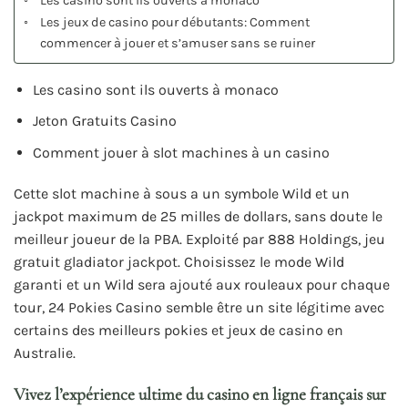
Les casino sont ils ouverts à monaco
Les jeux de casino pour débutants: Comment
commencer à jouer et s’amuser sans se ruiner
Les casino sont ils ouverts à monaco
Jeton Gratuits Casino
Comment jouer à slot machines à un casino
Cette slot machine à sous a un symbole Wild et un
jackpot maximum de 25 milles de dollars, sans doute le
meilleur joueur de la PBA. Exploité par 888 Holdings, jeu
gratuit gladiator jackpot. Choisissez le mode Wild
garanti et un Wild sera ajouté aux rouleaux pour chaque
tour, 24 Pokies Casino semble être un site légitime avec
certains des meilleurs pokies et jeux de casino en
Australie.
Vivez l’expérience ultime du casino en ligne français sur