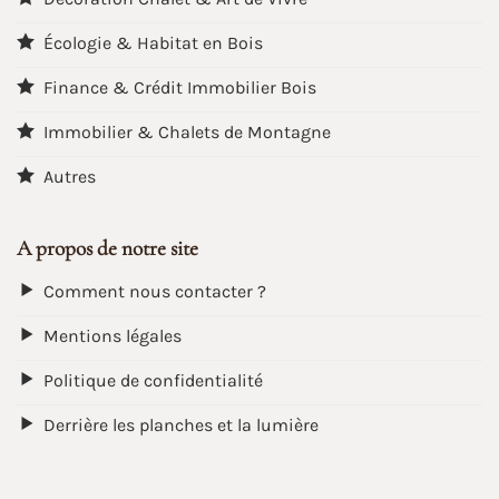
Écologie & Habitat en Bois
Finance & Crédit Immobilier Bois
Immobilier & Chalets de Montagne
Autres
A propos de notre site
Comment nous contacter ?
Mentions légales
Politique de confidentialité
Derrière les planches et la lumière