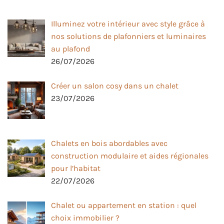
Illuminez votre intérieur avec style grâce à
nos solutions de plafonniers et luminaires
au plafond
26/07/2026
Créer un salon cosy dans un chalet
23/07/2026
Chalets en bois abordables avec
construction modulaire et aides régionales
pour l’habitat
22/07/2026
Chalet ou appartement en station : quel
choix immobilier ?