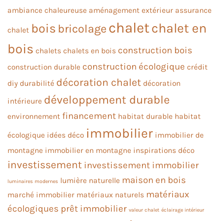
ambiance chaleureuse
aménagement extérieur
assurance
chalet
chalet en
bois
bricolage
chalet
bois
construction bois
chalets
chalets en bois
construction écologique
construction durable
crédit
décoration chalet
diy
durabilité
décoration
développement durable
intérieure
financement
environnement
habitat durable
habitat
immobilier
écologique
idées déco
immobilier de
montagne
immobilier en montagne
inspirations déco
investissement
investissement immobilier
maison en bois
lumière naturelle
luminaires modernes
matériaux
marché immobilier
matériaux naturels
écologiques
prêt immobilier
valeur chalet
éclairage intérieur