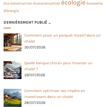
écologie
éco-construction
écoconstruction
économie
d'énergie
DERNIÈREMENT PUBLIÉ …
Comment poser un parquet massif dans un
chalet
30/07/2026
Quelle banque choisir pour financer un
chalet ?
29/07/2026
Comment optimiser ses impôts en
investissant dans un chalet
28/07/2026