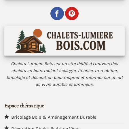
Chalets Lumière Bois est un site dédié à l’univers des
chalets en bois, mêlant écologie, finance, immobilier,
bricolage et décoration pour inspirer et informer sur un art
de vivre durable et lumineux.
Espace thématique
Bricolage Bois & Aménagement Durable
Décoration Chalet & Art de Vivre