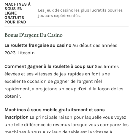
MACHINES À
SOUS EN
Les jeux de casino les plus lucratifs pour les
LIGNE
joueurs expérimentés.
GRATUITS
POUR IPAD
Bonus D’argent Du Casino
La roulette française au casino
Au début des années
2023, Litecoin.
Comment gagner à la roulette à coup sur
Ses limites
élevées et ses vitesses de jeu rapides en font une
excellente occasion de gagner de l’argent réel
rapidement, alors jetons un coup d’œil à la façon de les
obtenir.
Machines à sous mobile gratuitsment et sans
inscription
La principale raison pour laquelle vous voyez
une telle différence de revenus lorsque vous comparez les
machines à sous aux jeux de table est la vitesse à