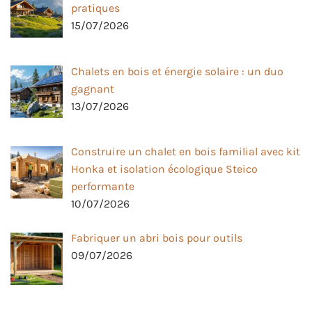
pratiques
15/07/2026
Chalets en bois et énergie solaire : un duo
gagnant
13/07/2026
Construire un chalet en bois familial avec kit
Honka et isolation écologique Steico
performante
10/07/2026
Fabriquer un abri bois pour outils
09/07/2026