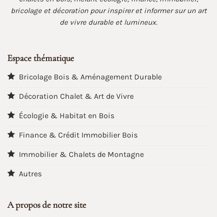
bricolage et décoration pour inspirer et informer sur un art
de vivre durable et lumineux.
Espace thématique
Bricolage Bois & Aménagement Durable
Décoration Chalet & Art de Vivre
Écologie & Habitat en Bois
Finance & Crédit Immobilier Bois
Immobilier & Chalets de Montagne
Autres
A propos de notre site