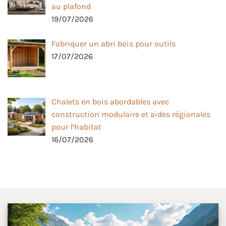
au plafond
19/07/2026
Fabriquer un abri bois pour outils
17/07/2026
Chalets en bois abordables avec
construction modulaire et aides régionales
pour l’habitat
16/07/2026