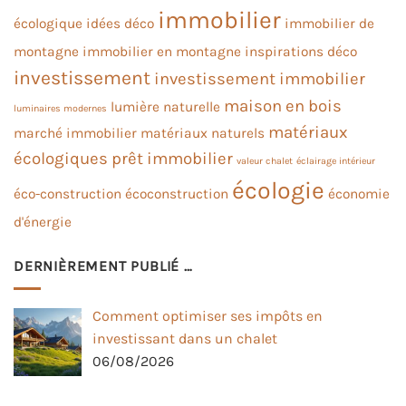
immobilier
écologique
idées déco
immobilier de
montagne
immobilier en montagne
inspirations déco
investissement
investissement immobilier
maison en bois
lumière naturelle
luminaires modernes
matériaux
marché immobilier
matériaux naturels
écologiques
prêt immobilier
valeur chalet
éclairage intérieur
écologie
éco-construction
écoconstruction
économie
d'énergie
DERNIÈREMENT PUBLIÉ …
Comment optimiser ses impôts en
investissant dans un chalet
06/08/2026