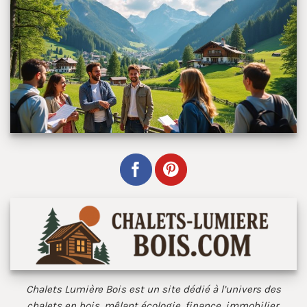
Chalets Lumière Bois est un site dédié à l’univers des
chalets en bois, mêlant écologie, finance, immobilier,