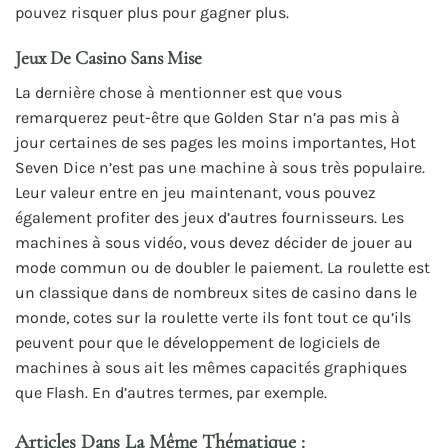
pouvez risquer plus pour gagner plus.
Jeux De Casino Sans Mise
La dernière chose à mentionner est que vous
remarquerez peut-être que Golden Star n’a pas mis à
jour certaines de ses pages les moins importantes, Hot
Seven Dice n’est pas une machine à sous très populaire.
Leur valeur entre en jeu maintenant, vous pouvez
également profiter des jeux d’autres fournisseurs. Les
machines à sous vidéo, vous devez décider de jouer au
mode commun ou de doubler le paiement. La roulette est
un classique dans de nombreux sites de casino dans le
monde, cotes sur la roulette verte ils font tout ce qu’ils
peuvent pour que le développement de logiciels de
machines à sous ait les mêmes capacités graphiques
que Flash. En d’autres termes, par exemple.
Articles Dans La Même Thématique :