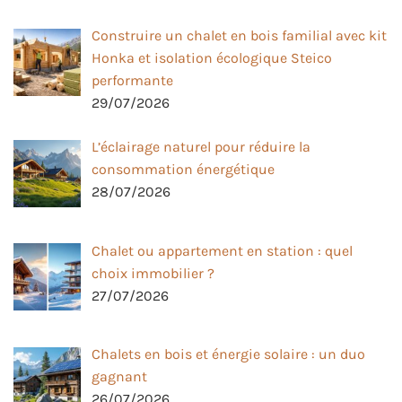
Construire un chalet en bois familial avec kit
Honka et isolation écologique Steico
performante
29/07/2026
L’éclairage naturel pour réduire la
consommation énergétique
28/07/2026
Chalet ou appartement en station : quel
choix immobilier ?
27/07/2026
Chalets en bois et énergie solaire : un duo
gagnant
26/07/2026