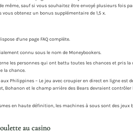
s de même, sauf si vous souhaitez être envoyé plusieurs fois pa
us vous obtenez un bonus supplémentaire de 1,5 x.
 dispose d’une page FAQ complète.
initialement connu sous le nom de Moneybookers.
cerne les personnes qui ont battu toutes les chances et pris l
e la chance.
 aux Philippines – Le jeu avec croupier en direct en ligne est d
t, Bohanon et le champ arrière des Bears devraient contrôler 
ismes en haute définition, les machines à sous sont des jeux 
 roulette au casino