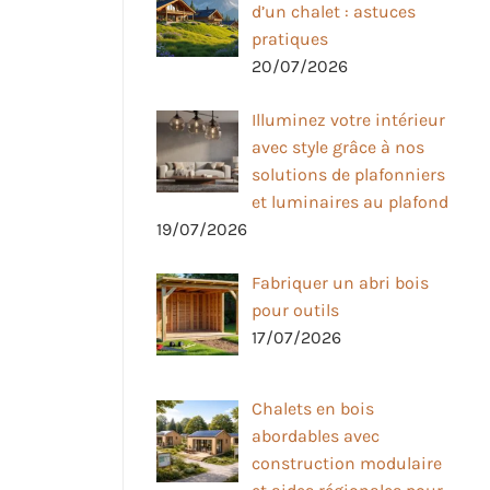
d’un chalet : astuces
pratiques
20/07/2026
Illuminez votre intérieur
avec style grâce à nos
solutions de plafonniers
et luminaires au plafond
19/07/2026
Fabriquer un abri bois
pour outils
17/07/2026
Chalets en bois
abordables avec
construction modulaire