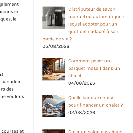
également
Distributeur de savon
casinos en
manuel ou automatique :
ques, le
lequel adopter pour un
quotidien adapté à son
mode de vie ?
05/08/2026
Comment poser un
parquet massif dans un
ns
chalet
r canadien,
04/08/2026
urs des
 ne voulons
Quelle banque choisir
pour financer un chalet ?
02/08/2026
s courses et
Créer un salon cosy dans