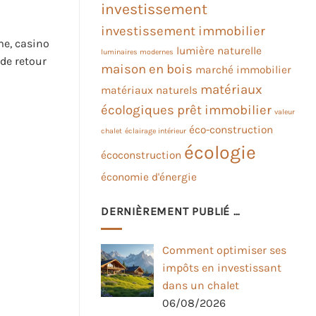
investissement
investissement immobilier
e, casino
lumière naturelle
luminaires modernes
 de retour
maison en bois
marché immobilier
matériaux
matériaux naturels
écologiques
prêt immobilier
valeur
éco-construction
chalet
éclairage intérieur
écologie
écoconstruction
économie d'énergie
DERNIÈREMENT PUBLIÉ …
Comment optimiser ses
impôts en investissant
dans un chalet
06/08/2026