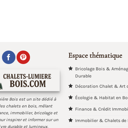
Espace thématique
Bricolage Bois & Aména
Durable
Décoration Chalet & Art 
Écologie & Habitat en Bo
ère Bois est un site dédié à
des chalets en bois, mêlant
Finance & Crédit Immobil
ance, immobilier, bricolage et
ur inspirer et informer sur un
Immobilier & Chalets d
ivre durable et lumineux.