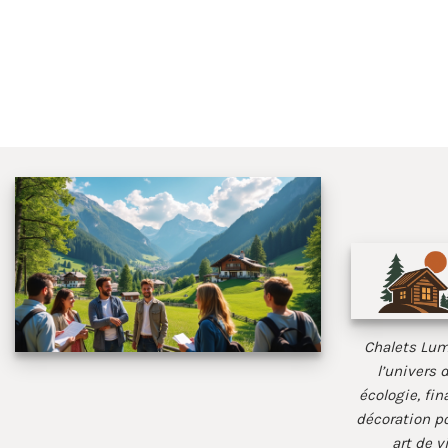
Chalets Lumi
l’univers 
écologie, fin
décoration po
art de v