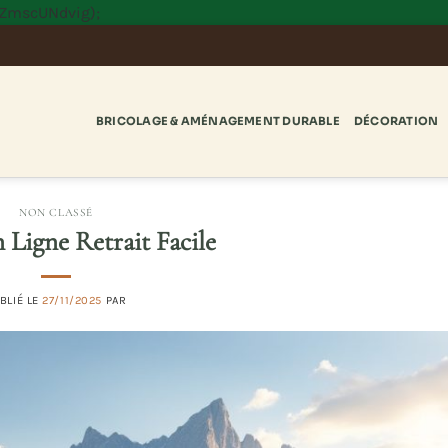
Passer
ZmscUNdvig);
au
contenu
BRICOLAGE & AMÉNAGEMENT DURABLE
DÉCORATION
NON CLASSÉ
 Ligne Retrait Facile
BLIÉ LE
27/11/2025
PAR