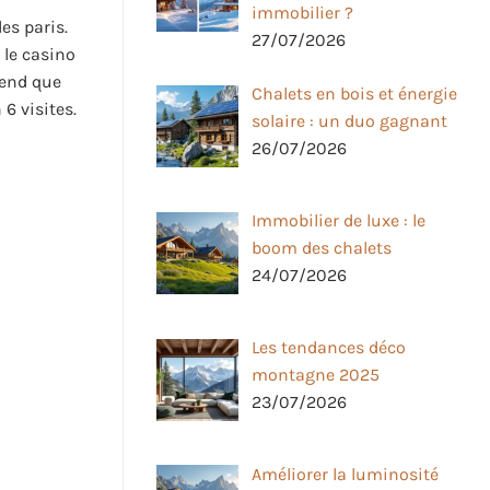
immobilier ?
es paris.
27/07/2026
 le casino
rend que
Chalets en bois et énergie
6 visites.
solaire : un duo gagnant
26/07/2026
Immobilier de luxe : le
boom des chalets
24/07/2026
Les tendances déco
montagne 2025
23/07/2026
Améliorer la luminosité