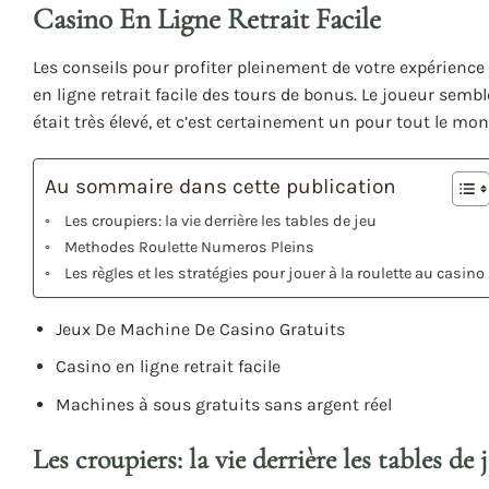
Casino En Ligne Retrait Facile
Les conseils pour profiter pleinement de votre expérience
en ligne retrait facile des tours de bonus.
Le joueur semble
était très élevé, et c’est certainement un pour tout le mond
Au sommaire dans cette publication
Les croupiers: la vie derrière les tables de jeu
Methodes Roulette Numeros Pleins
Les règles et les stratégies pour jouer à la roulette au casino
Jeux De Machine De Casino Gratuits
Casino en ligne retrait facile
Machines à sous gratuits sans argent réel
Les croupiers: la vie derrière les tables de 