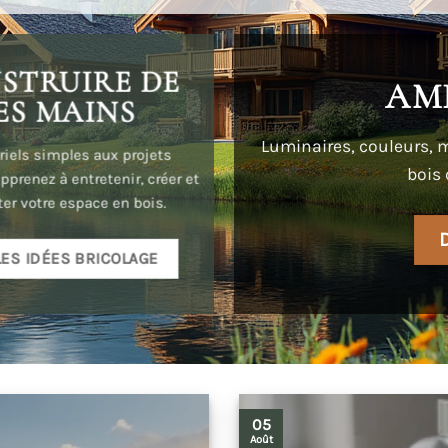
STRUIRE DE
AM
ES MAINS
Luminaires, couleurs, m
riels simples aux projets
bois 
pprenez à entretenir, créer et
ter votre espace en bois.
LES IDÉES BRICOLAGE
05
Août