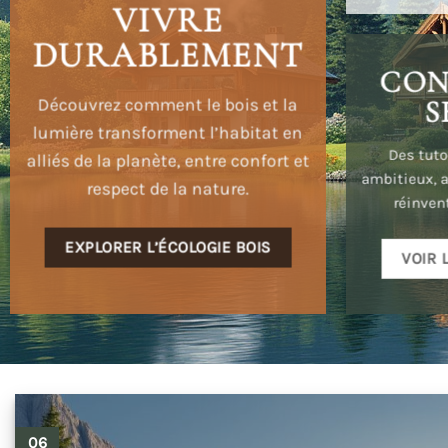
VIVRE
DURABLEMENT
CON
S
Découvrez comment le bois et la
lumière transforment l’habitat en
Des tuto
alliés de la planète, entre confort et
ambitieux, a
respect de la nature.
réinven
EXPLORER L’ÉCOLOGIE BOIS
VOIR 
06