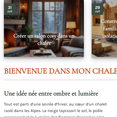
31
29
Juil
Juil
Constru
famili
Créer un salon cosy dans un
isolat
chalet
BIENVENUE DANS MON CHALE
Une idée née entre ombre et lumière
Tout est parti d’une soirée d’hiver, au cœur d’un chalet
isolé dans les Alpes. La neige tapissait le sol, le poêle