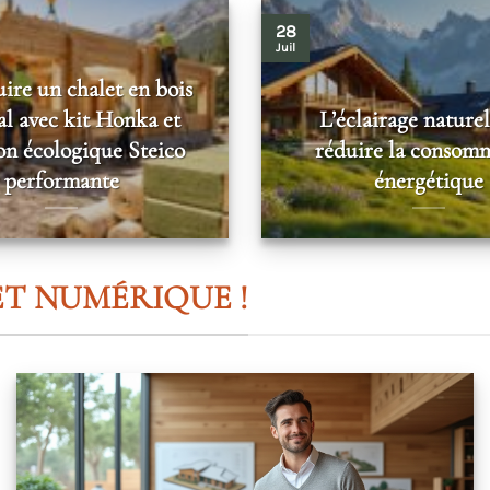
28
Juil
ire un chalet en bois
al avec kit Honka et
L’éclairage nature
ion écologique Steico
réduire la consom
performante
énergétique
T NUMÉRIQUE !