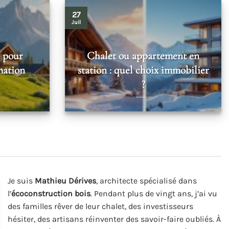
27
Juil
l pour
Chalet ou appartement en
mation
station : quel choix immobilier
?
Je suis
Mathieu Dérives
, architecte spécialisé dans
l’
écoconstruction bois
. Pendant plus de vingt ans, j’ai vu
des familles rêver de leur chalet, des investisseurs
hésiter, des artisans réinventer des savoir-faire oubliés. À