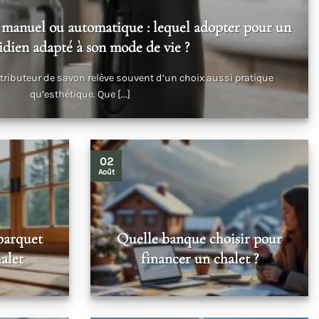
 manuel ou automatique : lequel adopter pour un
idien adapté à son mode de vie ?
istributeur de savon relève souvent d’un choix aussi pratique
qu’esthétique. Que [...]
02
Août
parquet
Quelle banque choisir pour
alet
financer un chalet ?