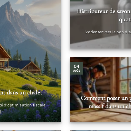
Distributeur de savon
quot
S’orienter vers le bon d
04
Août
nt dans un chalet
Comment poser un 
massif dans un ch
é d’optimisation fiscale
]