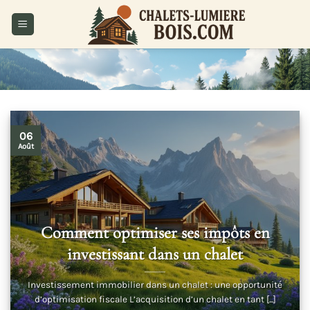
Passer
au
contenu
06
Août
Comment optimiser ses impôts en
investissant dans un chalet
Investissement immobilier dans un chalet : une opportunité
d’optimisation fiscale L’acquisition d’un chalet en tant [...]