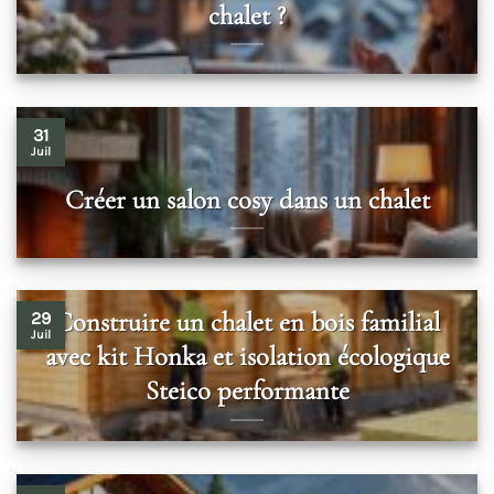
chalet ?
31
Juil
Créer un salon cosy dans un chalet
Construire un chalet en bois familial
29
Juil
avec kit Honka et isolation écologique
Steico performante