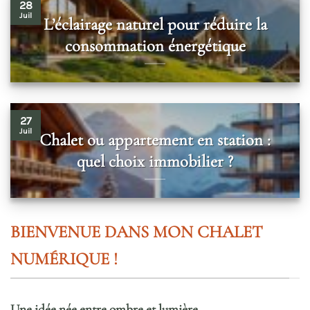
28
Juil
L’éclairage naturel pour réduire la
consommation énergétique
27
Juil
Chalet ou appartement en station :
quel choix immobilier ?
BIENVENUE DANS MON CHALET
NUMÉRIQUE !
Une idée née entre ombre et lumière