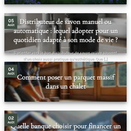
Distributeur de savon manuel ou
05
Août
automatique : lequel adopter pour un
quotidien adapté à son mode de vie ?
S’orienter vers le bon distributeur de savon relève souvent
d’un choix aussi pratique qu’esthétique. Que [...]
04
Août
Comment poser un parquet massif
dans un chalet
02
Août
Quelle banque choisir pour financer un